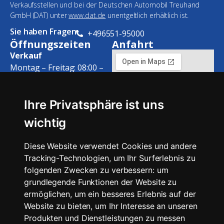
Verkaufsstellen und bei der Deutschen Automobil Treuhand
GmbH (DAT) unter
www.dat.de
unentgeltlich erhältlich ist.
Sie haben Fragen
+496551-95000
Öffnungszeiten
Anfahrt
Verkauf
Montag – Freitag: 08:00 –
18:00 Uhr
Samstag: 09:00 – 13:00 Uhr
Ihre Privatsphäre ist uns
Werkstatt
wichtig
Montag – Freitag: 08:00 –
12:00 Uhr
Diese Website verwendet Cookies und andere
13:00 – 17:00 Uhr
Tracking-Technologien, um Ihr Surferlebnis zu
Service
folgenden Zwecken zu verbessern:
um
Montag – Freitag: 08:00 –
grundlegende Funktionen der Website zu
18:00 Uhr
ermöglichen
,
um ein besseres Erlebnis auf der
Samstag: 09:00 – 13:00 Uhr
Website zu bieten
,
um Ihr Interesse an unseren
Produkten und Dienstleistungen zu messen